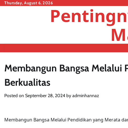
Skip
Thursday, August 6, 2026
Pentingn
to
content
M
Membangun Bangsa Melalui P
Berkualitas
Posted on
September 28, 2024
by
adminhannaz
Membangun Bangsa Melalui Pendidikan yang Merata dan