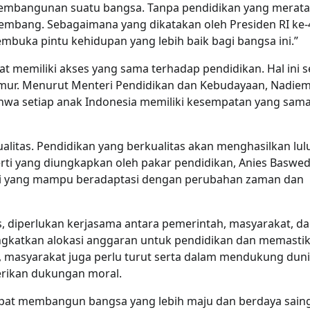
pembangunan suatu bangsa. Tanpa pendidikan yang merata
rkembang. Sebagaimana yang dikatakan oleh Presiden RI ke-
buka pintu kehidupan yang lebih baik bagi bangsa ini.”
t memiliki akses yang sama terhadap pendidikan. Hal ini s
akmur. Menurut Menteri Pendidikan dan Kebudayaan, Nadie
wa setiap anak Indonesia memiliki kesempatan yang sam
alitas. Pendidikan yang berkualitas akan menghasilkan lul
erti yang diungkapkan oleh pakar pendidikan, Anies Baswe
asi yang mampu beradaptasi dengan perubahan zaman dan
, diperlukan kerjasama antara pemerintah, masyarakat, d
ingkatkan alokasi anggaran untuk pendidikan dan memasti
tu, masyarakat juga perlu turut serta dalam mendukung dun
erikan dukungan moral.
apat membangun bangsa yang lebih maju dan berdaya saing