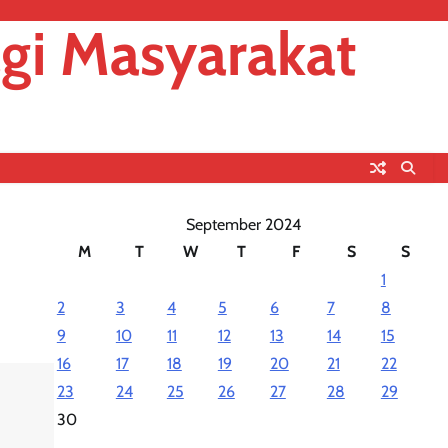
gi Masyarakat
September 2024
M
T
W
T
F
S
S
1
2
3
4
5
6
7
8
9
10
11
12
13
14
15
16
17
18
19
20
21
22
23
24
25
26
27
28
29
30