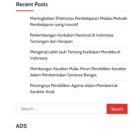
Recent Posts
Meningkatkan Efektivitas Pembelajaran Melalui Metode
Pembelajaran yang Inovatif
Perkembangan Kurikulum Nasional di Indonesia:
Tantangan dan Harapan
Mengenal Lebih Jauh Tentang Kurikulum Merdeka di
Indonesia
Membangun Karakter Mulia: Peran Pendidikan Karakter
dalam Pembentukan Generasi Bangsa
Pentingnya Pendidikan Agama dalam Membentuk
Karakter Anak
Search
for:
ADS