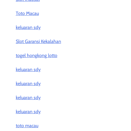
Toto Macau
keluaran sdy
Slot Garansi Kekalahan
togel hongkong lotto
keluaran sdy
keluaran sdy
keluaran sdy
keluaran sdy
toto macau