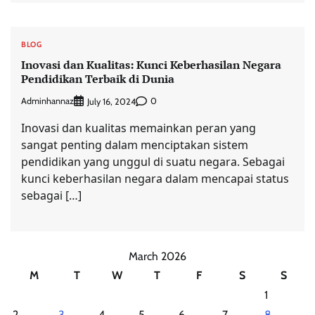
BLOG
Inovasi dan Kualitas: Kunci Keberhasilan Negara
Pendidikan Terbaik di Dunia
Adminhannaz
0
July 16, 2024
Inovasi dan kualitas memainkan peran yang
sangat penting dalam menciptakan sistem
pendidikan yang unggul di suatu negara. Sebagai
kunci keberhasilan negara dalam mencapai status
sebagai […]
March 2026
M
T
W
T
F
S
S
1
2
3
4
5
6
7
8