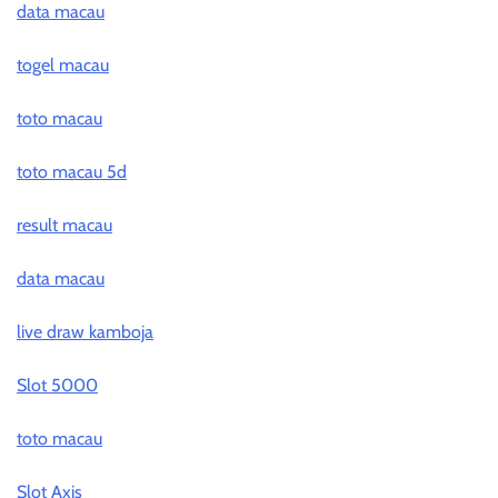
data macau
togel macau
toto macau
toto macau 5d
result macau
data macau
live draw kamboja
Slot 5000
toto macau
Slot Axis