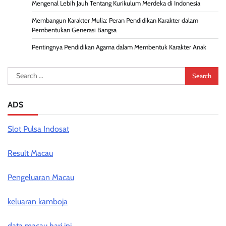
Mengenal Lebih Jauh Tentang Kurikulum Merdeka di Indonesia
Membangun Karakter Mulia: Peran Pendidikan Karakter dalam
Pembentukan Generasi Bangsa
Pentingnya Pendidikan Agama dalam Membentuk Karakter Anak
Search
for:
ADS
Slot Pulsa Indosat
Result Macau
Pengeluaran Macau
keluaran kamboja
data macau hari ini