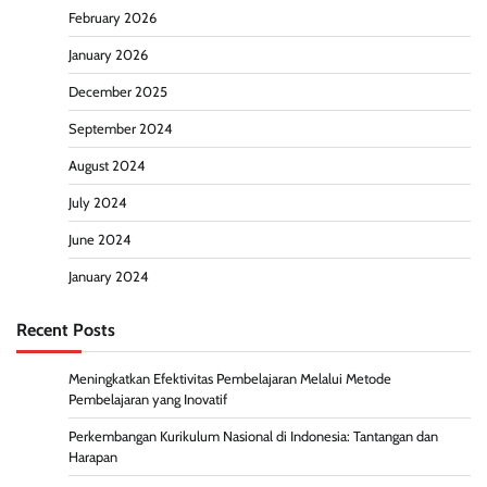
February 2026
January 2026
December 2025
September 2024
August 2024
July 2024
June 2024
January 2024
Recent Posts
Meningkatkan Efektivitas Pembelajaran Melalui Metode
Pembelajaran yang Inovatif
Perkembangan Kurikulum Nasional di Indonesia: Tantangan dan
Harapan