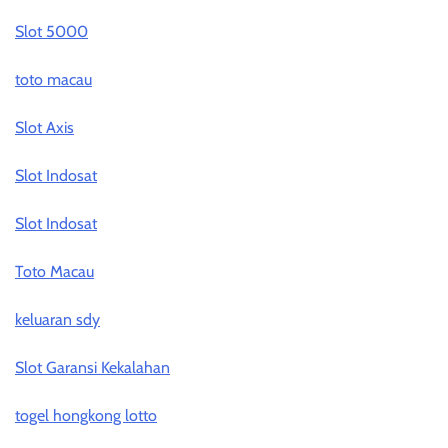
Slot 5000
toto macau
Slot Axis
Slot Indosat
Slot Indosat
Toto Macau
keluaran sdy
Slot Garansi Kekalahan
togel hongkong lotto