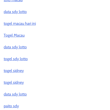
data sdy lotto
togel macau hari ini
Togel Macau
data sdy lotto
togel sdy lotto
togel sidney
togel sidney
data sdy lotto
paito sdy