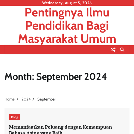
Skip
Wednesday, August 5, 2026
Pentingnya Ilmu
to
content
Pendidikan Bagi
Masyarakat Umum
Month:
September 2024
Home
2024
September
Blog
Memanfaatkan Peluang dengan Kemampuan
Bahasa Asing yang Baik