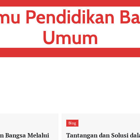
lmu Pendidikan Ba
Umum
Blog
 Bangsa Melalui
Tantangan dan Solusi da