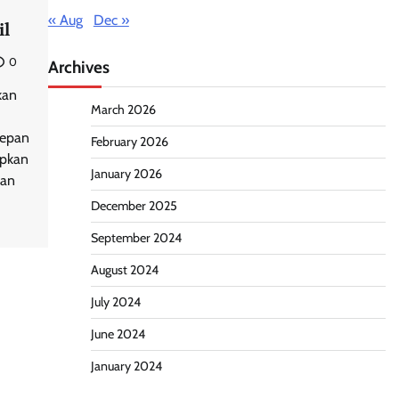
« Aug
Dec »
il
0
Archives
kan
March 2026
depan
February 2026
apkan
January 2026
kan
December 2025
September 2024
August 2024
July 2024
June 2024
January 2024