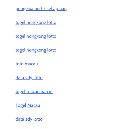
pengeluaran hk setiap hari
togel hongkong lotto
togel hongkong lotto
togel hongkong lotto
toto macau
data sdy lotto
togel macau hari ini
Togel Macau
data sdy lotto