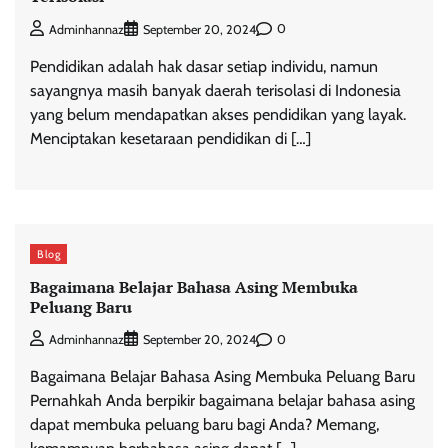
0
Adminhannaz
September 20, 2024
Pendidikan adalah hak dasar setiap individu, namun
sayangnya masih banyak daerah terisolasi di Indonesia
yang belum mendapatkan akses pendidikan yang layak.
Menciptakan kesetaraan pendidikan di […]
Blog
Bagaimana Belajar Bahasa Asing Membuka
Peluang Baru
0
Adminhannaz
September 20, 2024
Bagaimana Belajar Bahasa Asing Membuka Peluang Baru
Pernahkah Anda berpikir bagaimana belajar bahasa asing
dapat membuka peluang baru bagi Anda? Memang,