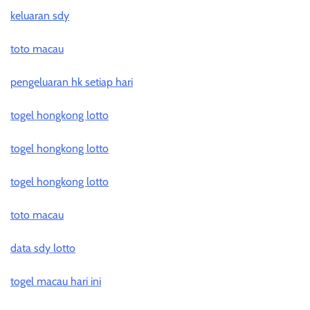
keluaran sdy
toto macau
pengeluaran hk setiap hari
togel hongkong lotto
togel hongkong lotto
togel hongkong lotto
toto macau
data sdy lotto
togel macau hari ini