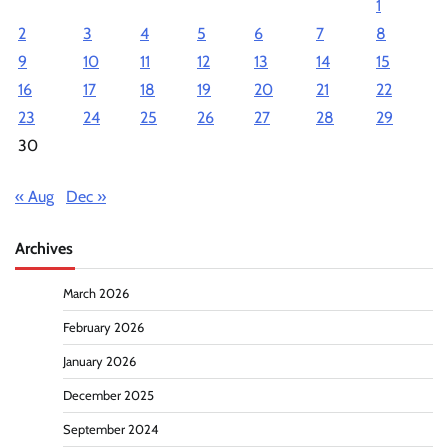
1
2
3
4
5
6
7
8
9
10
11
12
13
14
15
16
17
18
19
20
21
22
23
24
25
26
27
28
29
30
« Aug
Dec »
Archives
March 2026
February 2026
January 2026
December 2025
September 2024