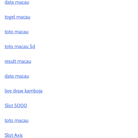
data macau
togel macau
toto macau
toto macau 5d
result macau
data macau
live draw kamboja
Slot 5000
toto macau
Slot Axis