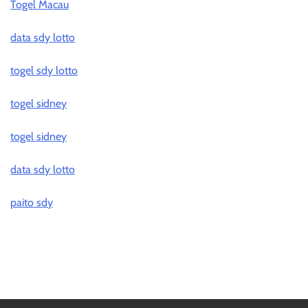
Togel Macau
data sdy lotto
togel sdy lotto
togel sidney
togel sidney
data sdy lotto
paito sdy