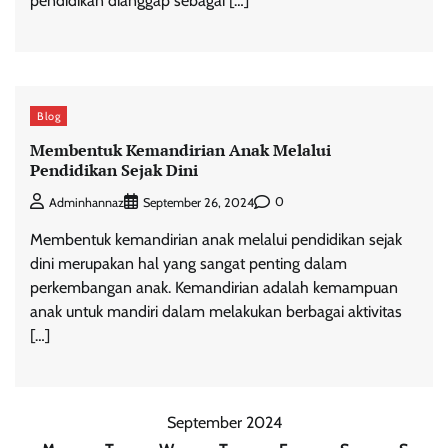
pendidikan dianggap sebagai […]
Blog
Membentuk Kemandirian Anak Melalui
Pendidikan Sejak Dini
0
Adminhannaz
September 26, 2024
Membentuk kemandirian anak melalui pendidikan sejak
dini merupakan hal yang sangat penting dalam
perkembangan anak. Kemandirian adalah kemampuan
anak untuk mandiri dalam melakukan berbagai aktivitas
[…]
September 2024