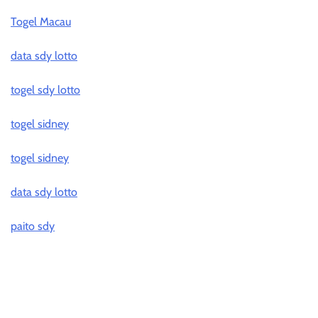
Togel Macau
data sdy lotto
togel sdy lotto
togel sidney
togel sidney
data sdy lotto
paito sdy