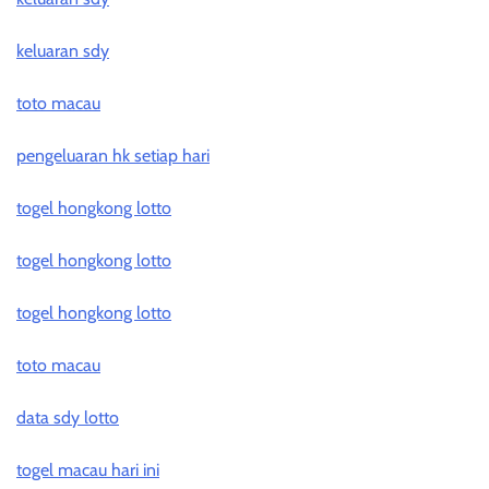
keluaran sdy
toto macau
pengeluaran hk setiap hari
togel hongkong lotto
togel hongkong lotto
togel hongkong lotto
toto macau
data sdy lotto
togel macau hari ini