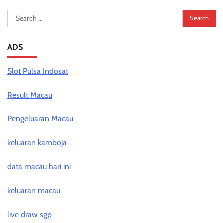
Search
for:
ADS
Slot Pulsa Indosat
Result Macau
Pengeluaran Macau
keluaran kamboja
data macau hari ini
keluaran macau
live draw sgp