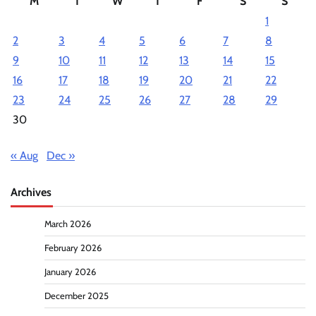
M
T
W
T
F
S
S
1
2
3
4
5
6
7
8
9
10
11
12
13
14
15
16
17
18
19
20
21
22
23
24
25
26
27
28
29
30
« Aug
Dec »
Archives
March 2026
February 2026
January 2026
December 2025