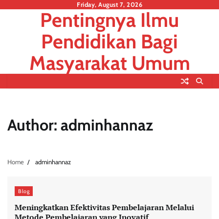
Skip
Friday, August 7, 2026
Pentingnya Ilmu
to
content
Pendidikan Bagi
Masyarakat Umum
Author:
adminhannaz
Home
adminhannaz
Blog
Meningkatkan Efektivitas Pembelajaran Melalui
Metode Pembelajaran yang Inovatif