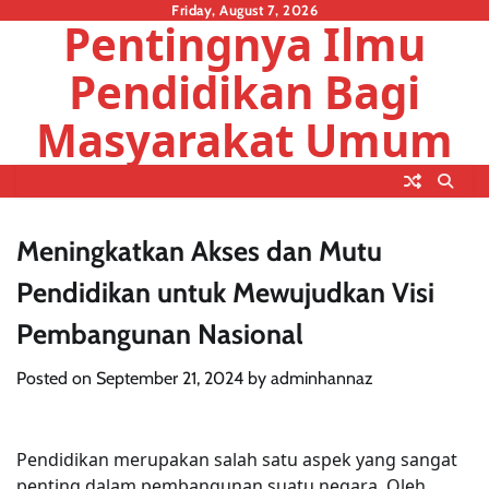
Skip
Friday, August 7, 2026
Pentingnya Ilmu
to
content
Pendidikan Bagi
Masyarakat Umum
Meningkatkan Akses dan Mutu
Pendidikan untuk Mewujudkan Visi
Pembangunan Nasional
Posted on
September 21, 2024
by
adminhannaz
Pendidikan merupakan salah satu aspek yang sangat
penting dalam pembangunan suatu negara. Oleh