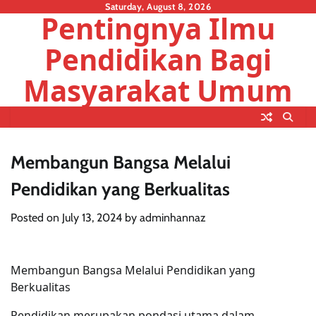
Skip
Saturday, August 8, 2026
Pentingnya Ilmu
to
content
Pendidikan Bagi
Masyarakat Umum
Membangun Bangsa Melalui
Pendidikan yang Berkualitas
Posted on
July 13, 2024
by
adminhannaz
Membangun Bangsa Melalui Pendidikan yang
Berkualitas
Pendidikan merupakan pondasi utama dalam