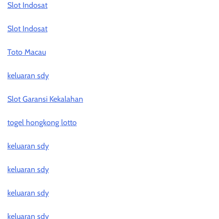
Slot Indosat
Slot Indosat
Toto Macau
keluaran sdy
Slot Garansi Kekalahan
togel hongkong lotto
keluaran sdy
keluaran sdy
keluaran sdy
keluaran sdy