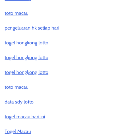
toto macau
pengeluaran hk setiap hari
togel hongkong lotto
togel hongkong lotto
togel hongkong lotto
toto macau
data sdy lotto
togel macau hari ini
Togel Macau