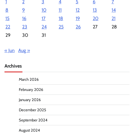
1
2
3
4
5
6
7
8
9
10
11
12
13
14
15
16
17
18
19
20
21
22
23
24
25
26
27
28
29
30
31
« Jun
Aug »
Archives
March 2026
February 2026
January 2026
December 2025
September 2024
August 2024