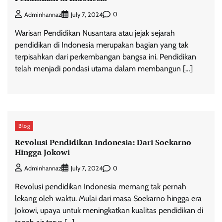
0
Adminhannaz
July 7, 2024
Warisan Pendidikan Nusantara atau jejak sejarah
pendidikan di Indonesia merupakan bagian yang tak
terpisahkan dari perkembangan bangsa ini. Pendidikan
telah menjadi pondasi utama dalam membangun […]
Blog
Revolusi Pendidikan Indonesia: Dari Soekarno
Hingga Jokowi
0
Adminhannaz
July 7, 2024
Revolusi pendidikan Indonesia memang tak pernah
lekang oleh waktu. Mulai dari masa Soekarno hingga era
Jokowi, upaya untuk meningkatkan kualitas pendidikan di