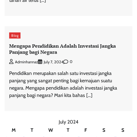
tanah air terus […]
Blog
Mengapa Pendidikan Adalah Investasi Jangka
Panjang bagi Negara
0
Adminhannaz
July 7, 2024
Pendidikan merupakan salah satu investasi jangka
panjang yang sangat penting bagi kemajuan suatu
negara. Mengapa pendidikan adalah investasi jangka
panjang bagi negara? Mari kita bahas […]
July 2024
M
T
W
T
F
S
S