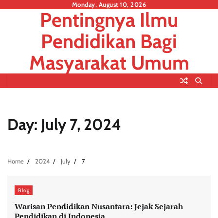
Skip
Monday, August 10, 2026
Pentingnya Ilmu
to
content
Pendidikan Bagi
Masyarakat Umum
Day:
July 7, 2024
Home
2024
July
7
Blog
Warisan Pendidikan Nusantara: Jejak Sejarah
Pendidikan di Indonesia