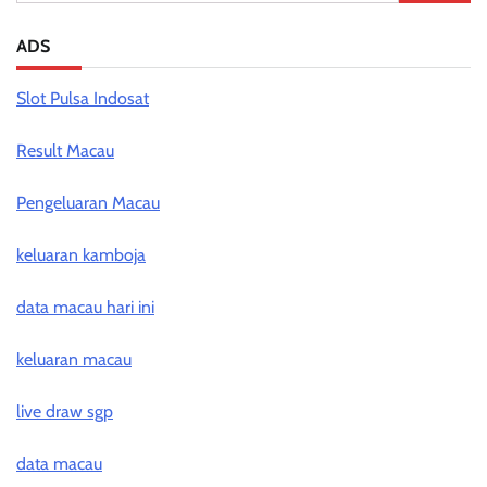
for:
ADS
Slot Pulsa Indosat
Result Macau
Pengeluaran Macau
keluaran kamboja
data macau hari ini
keluaran macau
live draw sgp
data macau