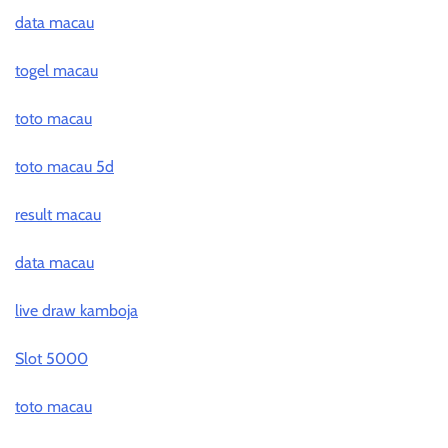
data macau
togel macau
toto macau
toto macau 5d
result macau
data macau
live draw kamboja
Slot 5000
toto macau