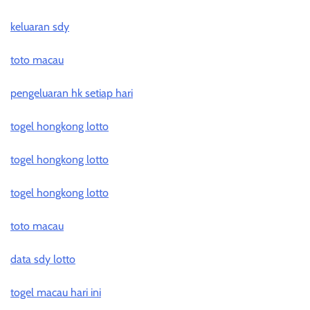
keluaran sdy
toto macau
pengeluaran hk setiap hari
togel hongkong lotto
togel hongkong lotto
togel hongkong lotto
toto macau
data sdy lotto
togel macau hari ini