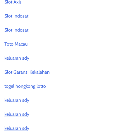
Slot Axis
Slot Indosat
Slot Indosat
Toto Macau
keluaran sdy
Slot Garansi Kekalahan
togel hongkong lotto
keluaran sdy
keluaran sdy
keluaran sdy