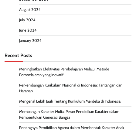
August 2024
July 2024
June 2024
January 2024
Recent Posts
Meningkatkan Efektivitas Pembelajaran Melalui Metode
Pembelajaran yang Inovatif
Perkembangan Kurikulum Nasional di Indonesia: Tantangan dan
Harapan
Mengenal Lebih Jauh Tentang Kurikulum Merdeka di Indonesia
Membangun Karakter Mulia: Peran Pendidikan Karakter dalam
Pembentukan Generasi Bangsa
Pentingnya Pendidikan Agama dalam Membentuk Karakter Anak