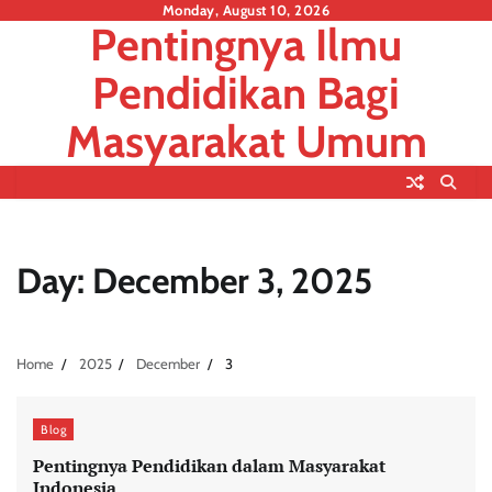
Skip
Monday, August 10, 2026
Pentingnya Ilmu
to
content
Pendidikan Bagi
Masyarakat Umum
Day:
December 3, 2025
Home
2025
December
3
Blog
Pentingnya Pendidikan dalam Masyarakat
Indonesia