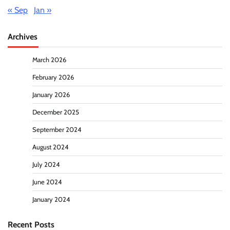
« Sep
Jan »
Archives
March 2026
February 2026
January 2026
December 2025
September 2024
August 2024
July 2024
June 2024
January 2024
Recent Posts