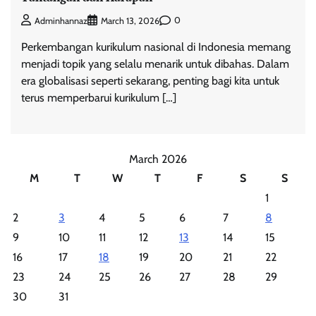
0
Adminhannaz
March 13, 2026
Perkembangan kurikulum nasional di Indonesia memang
menjadi topik yang selalu menarik untuk dibahas. Dalam
era globalisasi seperti sekarang, penting bagi kita untuk
terus memperbarui kurikulum […]
March 2026
M
T
W
T
F
S
S
1
2
3
4
5
6
7
8
9
10
11
12
13
14
15
16
17
18
19
20
21
22
23
24
25
26
27
28
29
30
31