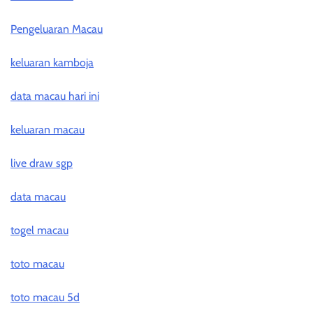
Pengeluaran Macau
keluaran kamboja
data macau hari ini
keluaran macau
live draw sgp
data macau
togel macau
toto macau
toto macau 5d