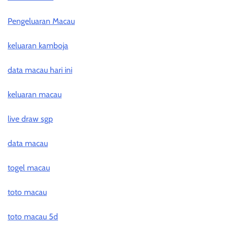
Pengeluaran Macau
keluaran kamboja
data macau hari ini
keluaran macau
live draw sgp
data macau
togel macau
toto macau
toto macau 5d