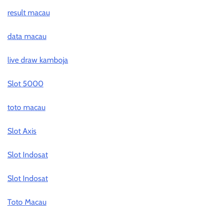
result macau
data macau
live draw kamboja
Slot 5000
toto macau
Slot Axis
Slot Indosat
Slot Indosat
Toto Macau