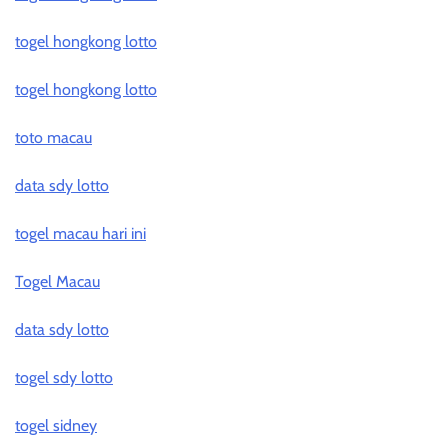
togel hongkong lotto
togel hongkong lotto
toto macau
data sdy lotto
togel macau hari ini
Togel Macau
data sdy lotto
togel sdy lotto
togel sidney