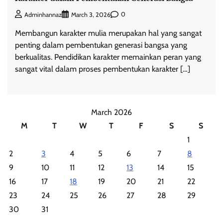
0
Adminhannaz
March 3, 2026
Membangun karakter mulia merupakan hal yang sangat
penting dalam pembentukan generasi bangsa yang
berkualitas. Pendidikan karakter memainkan peran yang
sangat vital dalam proses pembentukan karakter […]
March 2026
M
T
W
T
F
S
S
1
2
3
4
5
6
7
8
9
10
11
12
13
14
15
16
17
18
19
20
21
22
23
24
25
26
27
28
29
30
31