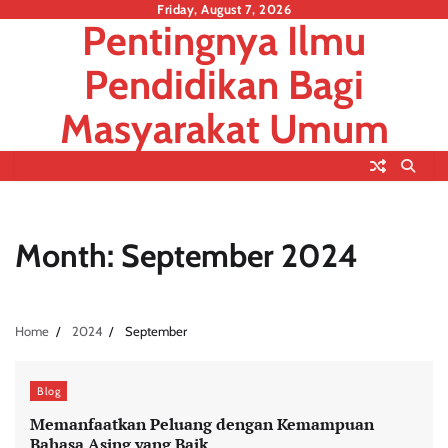
Skip
Friday, August 7, 2026
Pentingnya Ilmu
to
content
Pendidikan Bagi
Masyarakat Umum
Month:
September 2024
Home
2024
September
Blog
Memanfaatkan Peluang dengan Kemampuan
Bahasa Asing yang Baik