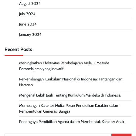
August 2024
July 2024
June 2024
January 2024
Recent Posts
Meningkatkan Efektivitas Pembelajaran Melalui Metode
Pembelajaran yang Inovatif
Perkembangan Kurikulum Nasional di Indonesia: Tantangan dan
Harapan
Mengenal Lebih Jauh Tentang Kurikulum Merdeka di Indonesia
Membangun Karakter Mulia: Peran Pendidikan Karakter dalam
Pembentukan Generasi Bangsa
Pentingnya Pendidikan Agama dalam Membentuk Karakter Anak