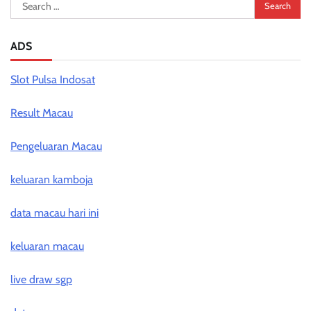
Search
for:
ADS
Slot Pulsa Indosat
Result Macau
Pengeluaran Macau
keluaran kamboja
data macau hari ini
keluaran macau
live draw sgp