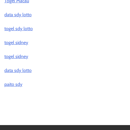
Togel Macau
data sdy lotto
togel sdy lotto
togel sidney
togel sidney
data sdy lotto
paito sdy