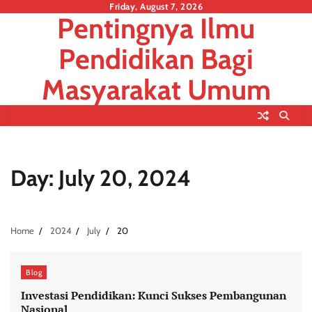
Skip
Friday, August 7, 2026
Pentingnya Ilmu
to
content
Pendidikan Bagi
Masyarakat Umum
Day:
July 20, 2024
Home
2024
July
20
Blog
Investasi Pendidikan: Kunci Sukses Pembangunan
Nasional