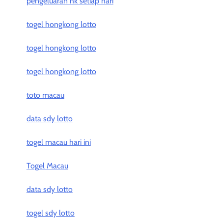
pengeluaran hk setiap hari
togel hongkong lotto
togel hongkong lotto
togel hongkong lotto
toto macau
data sdy lotto
togel macau hari ini
Togel Macau
data sdy lotto
togel sdy lotto