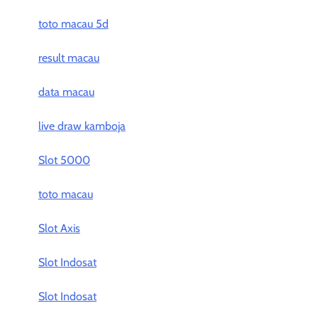
toto macau 5d
result macau
data macau
live draw kamboja
Slot 5000
toto macau
Slot Axis
Slot Indosat
Slot Indosat