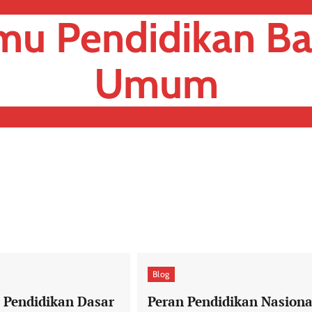
lmu Pendidikan Ba
Umum
Blog
 Pendidikan Dasar
Peran Pendidikan Nasiona