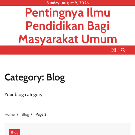
Skip
Sunday, August 9, 2026
Pentingnya Ilmu
to
content
Pendidikan Bagi
Masyarakat Umum
Category:
Blog
Your blog category
Home
Blog
Page 2
Blog