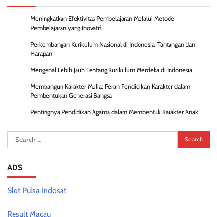
Meningkatkan Efektivitas Pembelajaran Melalui Metode
Pembelajaran yang Inovatif
Perkembangan Kurikulum Nasional di Indonesia: Tantangan dan
Harapan
Mengenal Lebih Jauh Tentang Kurikulum Merdeka di Indonesia
Membangun Karakter Mulia: Peran Pendidikan Karakter dalam
Pembentukan Generasi Bangsa
Pentingnya Pendidikan Agama dalam Membentuk Karakter Anak
Search
for:
ADS
Slot Pulsa Indosat
Result Macau