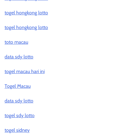
togel hongkong lotto
togel hongkong lotto
toto macau
data sdy lotto
togel macau hari ini
Togel Macau
data sdy lotto
togel sdy lotto
togel sidney