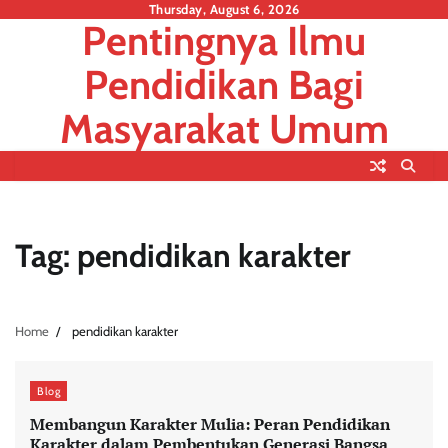
Skip
Thursday, August 6, 2026
Pentingnya Ilmu
to
content
Pendidikan Bagi
Masyarakat Umum
Tag:
pendidikan karakter
Home
pendidikan karakter
Blog
Membangun Karakter Mulia: Peran Pendidikan
Karakter dalam Pembentukan Generasi Bangsa