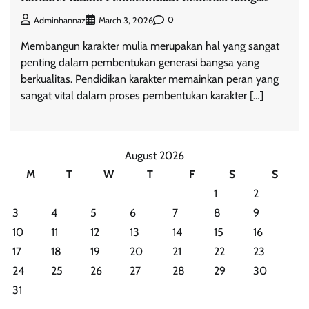
0
Adminhannaz
March 3, 2026
Membangun karakter mulia merupakan hal yang sangat
penting dalam pembentukan generasi bangsa yang
berkualitas. Pendidikan karakter memainkan peran yang
sangat vital dalam proses pembentukan karakter […]
August 2026
M
T
W
T
F
S
S
1
2
3
4
5
6
7
8
9
10
11
12
13
14
15
16
17
18
19
20
21
22
23
24
25
26
27
28
29
30
31