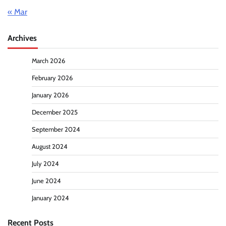
« Mar
Archives
March 2026
February 2026
January 2026
December 2025
September 2024
August 2024
July 2024
June 2024
January 2024
Recent Posts