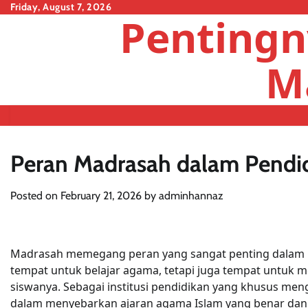
Skip
Friday, August 7, 2026
Pentingn
to
content
M
Peran Madrasah dalam Pendid
Posted on
February 21, 2026
by
adminhannaz
Madrasah memegang peran yang sangat penting dalam p
tempat untuk belajar agama, tetapi juga tempat untuk 
siswanya. Sebagai institusi pendidikan yang khusus me
dalam menyebarkan ajaran agama Islam yang benar dan 