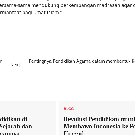
ita bersama-sama mendukung perkembangan madrasah agar 
rmanfaat bagi umat Islam.”
un
Pentingnya Pendidikan Agama dalam Membentuk Ka
Next:
BLOG
didikan di
Revolusi Pendidikan untu
 Sejarah dan
Membawa Indonesia ke Po
gannya
Unggul