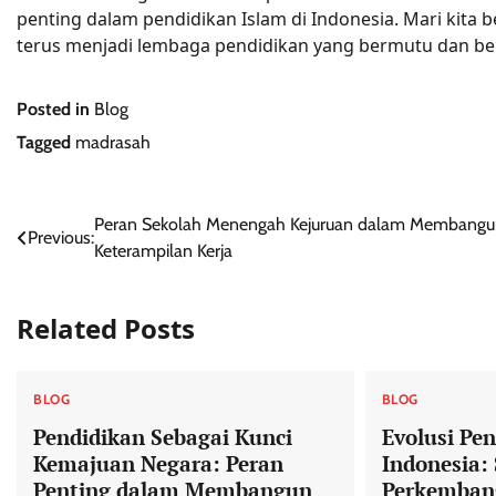
penting dalam pendidikan Islam di Indonesia. Mari k
terus menjadi lembaga pendidikan yang bermutu dan be
Posted in
Blog
Tagged
madrasah
Post
Peran Sekolah Menengah Kejuruan dalam Membang
Previous:
Keterampilan Kerja
navigation
Related Posts
BLOG
BLOG
Pendidikan Sebagai Kunci
Evolusi Pen
Kemajuan Negara: Peran
Indonesia:
Penting dalam Membangun
Perkemban