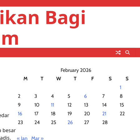
ikan Bagi
um
February 2026
M
T
W
T
F
S
S
1
2
3
4
5
6
7
8
9
10
11
12
13
14
15
16
17
18
19
20
21
22
edar
23
24
25
26
27
28
b besar
adis.
« Jan
Mar »