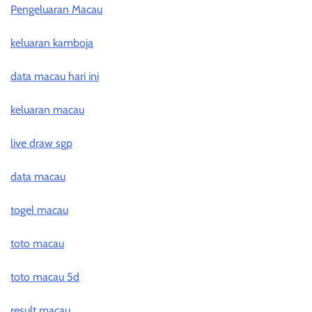
Pengeluaran Macau
keluaran kamboja
data macau hari ini
keluaran macau
live draw sgp
data macau
togel macau
toto macau
toto macau 5d
result macau