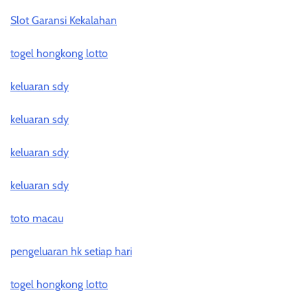
Slot Garansi Kekalahan
togel hongkong lotto
keluaran sdy
keluaran sdy
keluaran sdy
keluaran sdy
toto macau
pengeluaran hk setiap hari
togel hongkong lotto