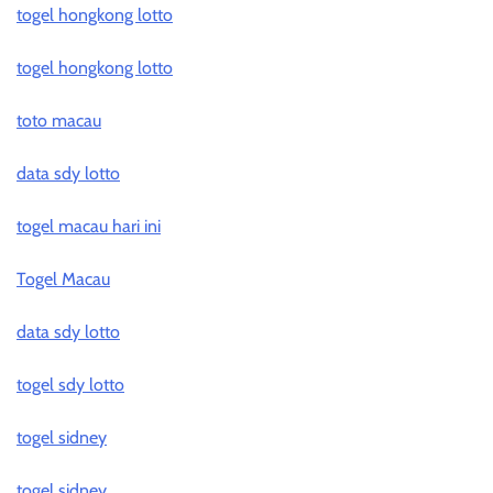
togel hongkong lotto
togel hongkong lotto
toto macau
data sdy lotto
togel macau hari ini
Togel Macau
data sdy lotto
togel sdy lotto
togel sidney
togel sidney