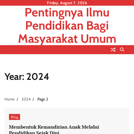
Skip
Friday, August 7, 2026
Pentingnya Ilmu
to
content
Pendidikan Bagi
Masyarakat Umum
Year:
2024
Home
2024
Page 2
Blog
Membentuk Kemandirian Anak Melalui
Pendidikan Sejak Dini