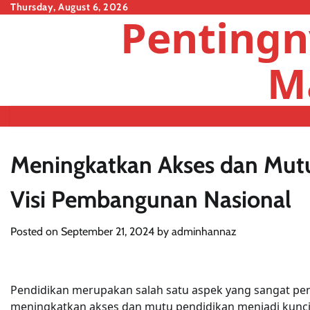
Skip
Thursday, August 6, 2026
Pentingn
to
content
M
Meningkatkan Akses dan Mut
Visi Pembangunan Nasional
Posted on
September 21, 2024
by
adminhannaz
Pendidikan merupakan salah satu aspek yang sangat pe
meningkatkan akses dan mutu pendidikan menjadi kunc